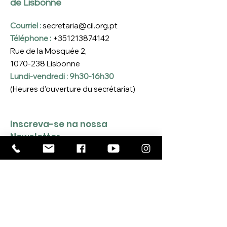
de Lisbonne
Courriel :
secretaria@cil.org.pt
Téléphone :
+351213874142
Rue de la Mosquée 2,
1070-238
Lisbonne
Lundi-vendredi : 9h30-16h30
(Heures d'ouverture du secrétariat)
Inscreva-se na nossa 
Newsletter
Coloque o seu e-mail aqui
*
Sim, quero inscrever-me na 
Newsletter da CIL
*
INSCREVER-ME