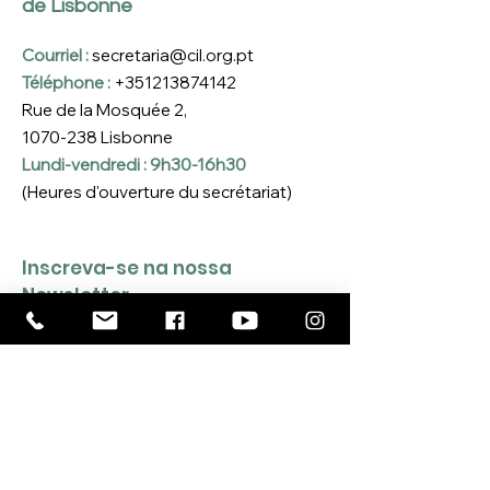
de Lisbonne
Courriel :
secretaria@cil.org.pt
Téléphone :
+351213874142
Rue de la Mosquée 2,
1070-238
Lisbonne
Lundi-vendredi : 9h30-16h30
(Heures d'ouverture du secrétariat)
Inscreva-se na nossa 
Newsletter
Coloque o seu e-mail aqui
*
Sim, quero inscrever-me na 
Newsletter da CIL
*
INSCREVER-ME