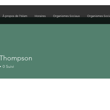
À propos de l'Islam
Horaires
Organismes Sociaux
Organismes Soci
 Thompson
0
Suivi