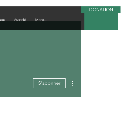
DONATION
aux
Associé
More...
Plus d'actions
S'abonner