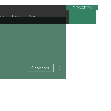
DONATION
aux
Associé
More...
Plus d'actions
S'abonner