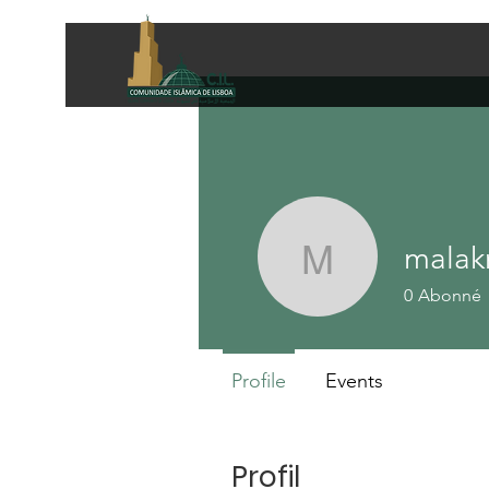
malak
malaknak
0
Abonné
Profile
Events
Profil