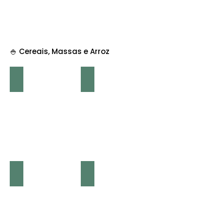
​​​​🍚 Cereais, Massas e Arroz
Arroz Agulha Europa – 1,25€ / 1KG
Massa Cuscus – 0,48€ / 250G
Massa Couscous – 1,79€ / 1KG
Massa Esparguete – 0,75€ / 500G