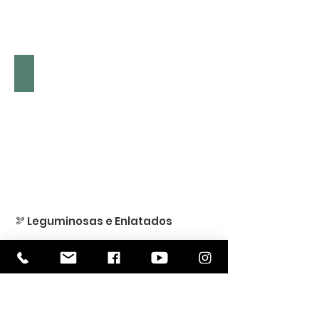
Massa Espirais – 0,69€ / 500G1
🫘 Leguminosas e Enlatados
Lentilhas Verdes – 1,19€ / 500G
Ervilhas em Lata – 0,79€ / 420G