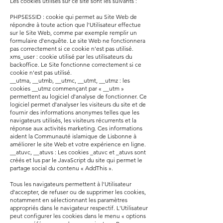
Les cookies utilisés sur ce site sont les suivants :
PHPSESSID : cookie qui permet au Site Web de
répondre à toute action que l'Utilisateur effectue
sur le Site Web, comme par exemple remplir un
formulaire d'enquête. Le site Web ne fonctionnera
pas correctement si ce cookie n'est pas utilisé.
xms_user : cookie utilisé par les utilisateurs du
backoffice. Le Site fonctionne correctement si ce
cookie n'est pas utilisé.
__utma, __utmb, __utmc, __utmt, __utmz : les
cookies __utmz commençant par « __utm »
permettent au logiciel d'analyse de fonctionner. Ce
logiciel permet d'analyser les visiteurs du site et de
fournir des informations anonymes telles que les
navigateurs utilisés, les visiteurs récurrents et la
réponse aux activités marketing. Ces informations
aident la Communauté islamique de Lisbonne à
améliorer le site Web et votre expérience en ligne.
__atuvc, __atuvs : Les cookies _atuvc et _atuvs sont
créés et lus par le JavaScript du site qui permet le
partage social du contenu « AddThis ».
Tous les navigateurs permettent à l'Utilisateur
d'accepter, de refuser ou de supprimer les cookies,
notamment en sélectionnant les paramètres
appropriés dans le navigateur respectif. L'Utilisateur
peut configurer les cookies dans le menu « options