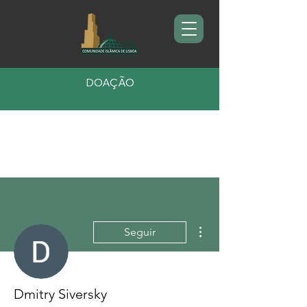
DOAÇÃO
Mais ações
Seguir
Dmitry Siversky