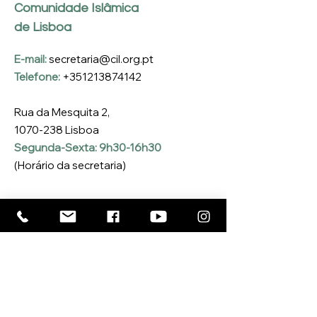
Comunidade Islâmica
de Lisboa
E-mail:
secretaria@cil.org.pt
Telefone:
+351213874142
Rua da Mesquita 2,
1070-238
Lisboa
Segunda-Sexta: 9h30-16h30
(Horário da secretaria)
Inscreva-se na nossa 
Newsletter
Coloque o seu e-mail aqui
*
Sim, quero inscrever-me na 
Newsletter da CIL
*