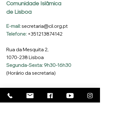
Comunidade Islâmica
de Lisboa
E-mail:
secretaria@cil.org.pt
Telefone:
+351213874142
Rua da Mesquita 2,
1070-238
Lisboa
Segunda-Sexta: 9h30-16h30
(Horário da secretaria)
Inscreva-se na nossa 
Newsletter
Coloque o seu e-mail aqui
*
Sim, quero inscrever-me na 
Newsletter da CIL
*