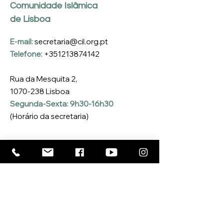
Comunidade Islâmica
de Lisboa
E-mail:
secretaria@cil.org.pt
Telefone:
+351213874142
Rua da Mesquita 2,
1070-238
Lisboa
Segunda-Sexta: 9h30-16h30
(Horário da secretaria)
Inscreva-se na nossa 
Newsletter
Coloque o seu e-mail aqui
*
Sim, quero inscrever-me na 
Newsletter da CIL
*