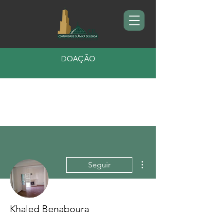
DOAÇÃO
Mais ações
Seguir
Khaled Benaboura