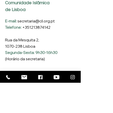
Comunidade Islâmica
de Lisboa
E-mail:
secretaria@cil.org.pt
Telefone:
+351213874142
Rua da Mesquita 2,
1070-238
Lisboa
Segunda-Sexta: 9h30-16h30
(Horário da secretaria)
Inscreva-se na nossa 
Newsletter
Coloque o seu e-mail aqui
*
Sim, quero inscrever-me na 
Newsletter da CIL
*