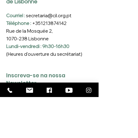
de Lisbonne
Courriel :
secretaria@cil.org.pt
Téléphone :
+351213874142
Rue de la Mosquée 2,
1070-238
Lisbonne
Lundi-vendredi : 9h30-16h30
(Heures d'ouverture du secrétariat)
Inscreva-se na nossa 
Newsletter
Coloque o seu e-mail aqui
*
Sim, quero inscrever-me na 
Newsletter da CIL
*
INSCREVER-ME