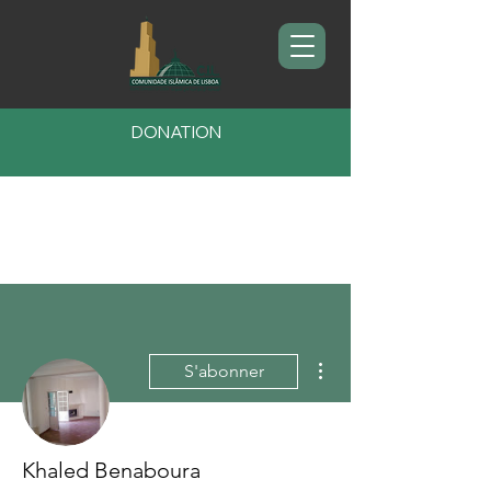
DONATION
Plus d'actions
S'abonner
Khaled Benaboura