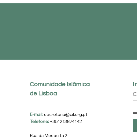
I
Comunidade Islâmica
de Lisboa
C
E-mail:
secretaria@cil.org.pt
Telefone:
+351213874142
Rua da Mesquita 2,