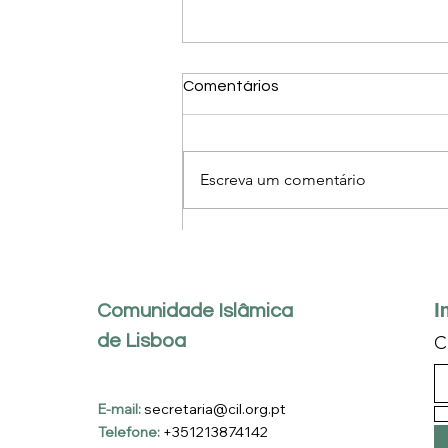
Comentários
Escreva um comentário
PRÉMIO DE MÉRITO
ESCOLAR 2025-2026
I
Comunidade Islâmica
de Lisboa
C
E-mail:
secretaria@cil.org.pt
Telefone:
+351213874142