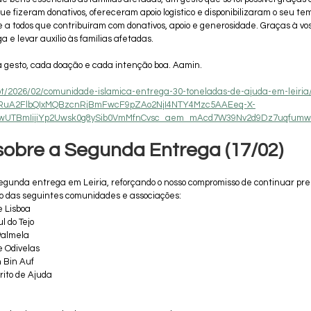
e fizeram donativos, ofereceram apoio logístico e disponibilizaram o seu te
todos que contribuíram com donativos, apoio e generosidade. Graças à vossa
a e levar auxílio às famílias afetadas.
gesto, cada doação e cada intenção boa. Aamin.
.pt/2026/02/comunidade-islamica-entrega-30-toneladas-de-ajuda-em-leiria
HRuA2FlbQIxMQBzcnRjBmFwcF9pZAo2NjI4NTY4Mzc5AAEeq-X-
wUTBmIijiYp2Uwsk0g8ySib0VmMfnCvsc_aem_mAcd7W39Nv2d9Dz7uqfumw
sobre a Segunda Entrega (17/02)
segunda entrega em Leiria, reforçando o nosso compromisso de continuar pre
io das seguintes comunidades e associações:
 Lisboa
l do Tejo
Palmela
 Odivelas
 Bin Auf
rito de Ajuda
a