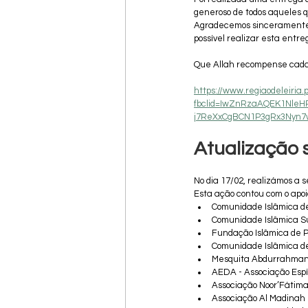
generoso de todos aqueles qu
Agradecemos sinceramente a 
possível realizar esta entreg
Que Allah recompense cada 
https://www.regiaodeleiria
fbclid=IwZnRzaAQEK1Nle
j7ReXxCgBCN1P3gRx3Nyn7
Atualização 
No dia 17/02, realizámos a 
Esta ação contou com o apo
Comunidade Islâmica de
Comunidade Islâmica Su
Fundação Islâmica de 
Comunidade Islâmica de
Mesquita Abdurrahman
AEDA - Associação Espí
Associação Noor’Fátim
Associação Al Madinah