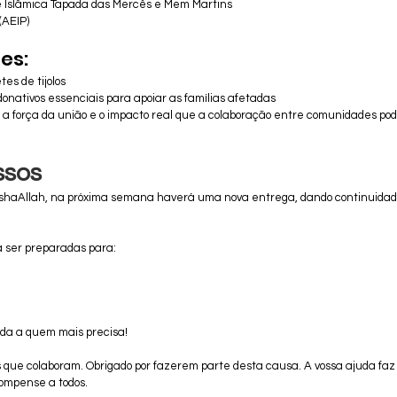
Islâmica Tapada das Mercês e Mem Martins
(AEIP)
es:
es de tijolos
donativos essenciais para apoiar as famílias afetadas
a força da união e o impacto real que a colaboração entre comunidades pode
ssos
InshaAllah, na próxima semana haverá uma nova entrega, dando continuidade
a ser preparadas para:
uda a quem mais precisa!
que colaboram. Obrigado por fazerem parte desta causa. A vossa ajuda faz 
ompense a todos.