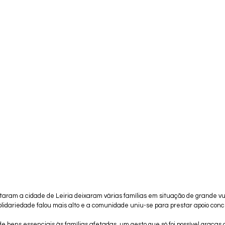
aram a cidade de Leiria deixaram várias famílias em situação de grande vul
olidariedade falou mais alto e a comunidade uniu-se para prestar apoio con
 bens essenciais às famílias afetadas, um gesto que só foi possível graças a