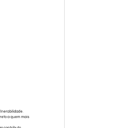
nerabilidade. 
creto a quem mais 
o contributo 