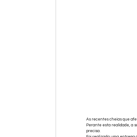
As recentes cheias que afet
Perante esta realidade, a s
precisa.
Foi realizada uma entrega de