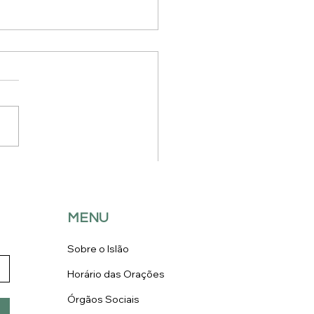
squita Central de
oa foi nomeada como
das candidatas às
as 7 Maravilhas de
MENU
ugal”, na categoria
ião.*
Sobre o Islão
Horário das Orações
Órgãos Sociais