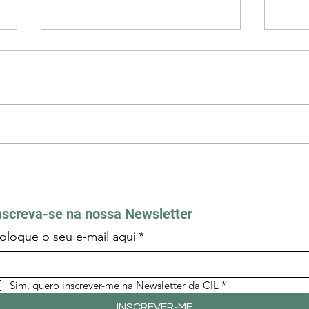
Dia nacional da Liberdade
A Me
Religiosa e do diálogo inter-
Lisb
religioso
uma 
“Nov
nscreva-se na nossa Newsletter
Port
Relig
oloque o seu e-mail aqui
*
Sim, quero inscrever-me na Newsletter da CIL
*
INSCREVER-ME