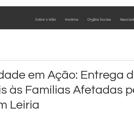
Sobre o Islão
Horários
Orgãos Sociais
Associa
a
edade em Ação: Entrega 
is às Famílias Afetadas p
m Leiria