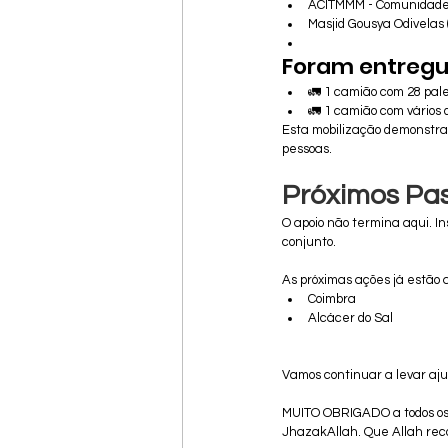
ACITMMM - Comunidade 
Masjid Gousya Odivelas 
Foram entregu
🚛 1 camião com 28 palet
🚛 1 camião com vários 
Esta mobilização demonstra 
pessoas.
Próximos Pa
O apoio não termina aqui. 
conjunto.
As próximas ações já estão 
Coimbra
Alcácer do Sal
Vamos continuar a levar aj
MUITO OBRIGADO a todos os 
JhazakAllah. Que Allah rec