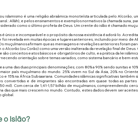
nsiderado como o último profeta de Deus. Um crente do islão é chamado muç
 único e incomparável e o propósito da nossa existência é adorá-lo. Acredita
ue foi revelada em muitas épocas e lugares anteriores, incluindo por meio de
. Os muçulmanos afirmam que as mensagens e revelações anteriores foram par
 Alcorão (ou Corão) como uma versão inalterada da revelação final de Deus. O
ue são conceitos e atos básicos e obrigatórios de culto, e a prática da lei islâm
ornecendo orientação sobre temas variados, como sistema bancário e bem-esta
a uma das duas principais denominações; com 80% a 90% sendo sunitas e 10% 
 maior país muçulmano do mundo. 25% vivem no Sul da Ásia, 20% no Oriente 
o e 15% na África Subsaariana. Comunidades islâmicas significativas também s
 convertidas e de imigrantes são encontradas em quase todas as partes
e 50 mil). Com cerca de 1,41-1,57 bilhão de muçulmanos, compreendendo cerca
e uma das que mais crescem no mundo. Contudo, estes dados devem ser aceites
 global.
 o Islão?