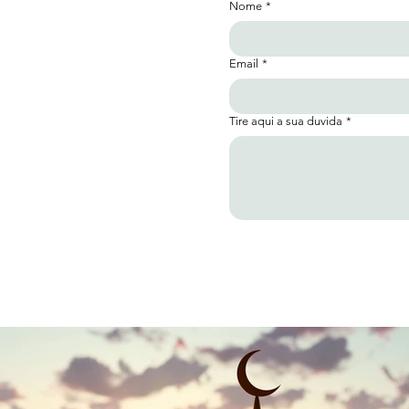
Nome
*
Email
*
Tire aqui a sua duvida
*