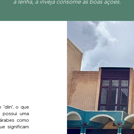
a
l
enha,
a inveja consome as boas ações.
"diin", o que
 e possui uma
 árabes como
e significam