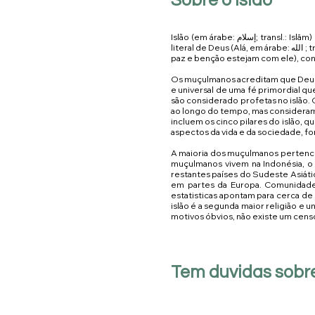
Sobre o Islão
Islão (em árabe: إسلام; transl.: Islām) ou islamismo é uma religião abraâmica monoteísta articulada pelo Alcorão, um texto considerado como a palavra
literal de Deus (Alá, em árabe: الله ; transl.: Allāh), e pelos ensinamentos e exemplos normativos (a chamada suna, parte do hádice) de Muhammad (Que a
paz e benção estejam com ele), co
Os muçulmanos acreditam que Deus é
e universal de uma fé primordial q
são considerado profetas no islão
ao longo do tempo, mas consideram o
incluem os cinco pilares do islão, q
aspectos da vida e da sociedade, f
A maioria dos muçulmanos pertence 
muçulmanos vivem na Indonésia, o
restantes países do Sudeste Asiátic
em partes da Europa. Comunidades
estatisticas apontam para cerca d
islão é a segunda maior religião 
motivos óbvios, não existe um censo
Tem duvidas sobre