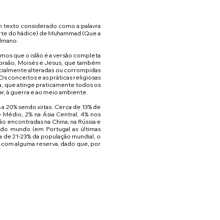
ulmano.
mos que o islão é a versão completa
 Abraão, Moisés e Jesus, que também
cialmente alteradas ou corrompidas
s conceitos e as práticas religiosas
ica, que atinge praticamente todos os
r, à guerra e ao meio ambiente.
a 20% sendo xiitas. Cerca de 13% de
Médio, 2% na Ásia Central, 4% nos
ão encontradas na China, na Rússia e
 do mundo (em Portugal as últimas
 de 21-23% da população mundial, o
 com alguma reserva, dado que, por