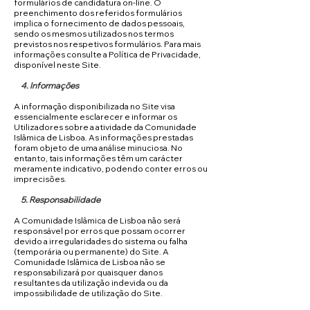
formulários de candidatura on-line. O
preenchimento dos referidos formulários
implica o fornecimento de dados pessoais,
sendo os mesmos utilizados nos termos
previstos nos respetivos formulários. Para mais
informações consulte a Política de Privacidade,
disponível neste Site.
4. Informações
A informação disponibilizada no Site visa
essencialmente esclarecer e informar os
Utilizadores sobre a atividade da Comunidade
Islâmica de Lisboa. As informações prestadas
foram objeto de uma análise minuciosa. No
entanto, tais informações têm um carácter
meramente indicativo, podendo conter erros ou
imprecisões.
5. Responsabilidade
A Comunidade Islâmica de Lisboa não será
responsável por erros que possam ocorrer
devido a irregularidades do sistema ou falha
(temporária ou permanente) do Site. A
Comunidade Islâmica de Lisboa não se
responsabilizará por quaisquer danos
resultantes da utilização indevida ou da
impossibilidade de utilização do Site.