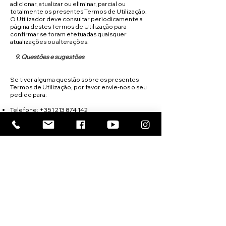
adicionar, atualizar ou eliminar, parcial ou
totalmente os presentes Termos de Utilização.
O Utilizador deve consultar periodicamente a
página destes Termos de Utilização para
confirmar se foram efetuadas quaisquer
atualizações ou alterações.
9. Questões e sugestões
Se tiver alguma questão sobre os presentes
Termos de Utilização, por favor envie-nos o seu
pedido para:
Telefone:
+351 213 874 142
E-mail:
secretaria@cil.org.pt
Rua da Mesquita 2,
1070-238
Lisboa
A caridade é um reflexo da fé.
DOAR