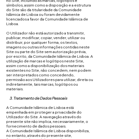
no Site, incluindo as marcas, logótipos e
símbolos, assim como a disposição e a estrutura
do Site são da titularidade da Comunidade
Islâmica de Lisboa ou foram devidamente
licenciados a favor da Comunidade Islâmica de
Lisboa.
O Utilizador não está autorizado a transmitir,
publicar, modificar, copiar, vender, utilizar ou
distribuir, por qualquer forma, os textos,
imagens ou outras informações contidas neste
Site ou parte do Site sem autorização prévia,
por escrito, da Comunidade Islâmica de Lisboa. A
utilização de marcas e logótipos neste Site,
assim como a disponibilização dos materiais
existentes no Site, não concedem, nem podem
ser interpretados como concedendo,
permissão aos Utilizadores para utilizar, direta ou
indiretamente, tais marcas, logótipos ou
materiais.
3. Tratamento de Dados Pessoais
A Comunidade Islâmica de Lisboa está
empenhada em proteger a privacidade do
Utilizador do Site. A navegação através do
presente site não implica, necessariamente, o
fornecimento de dados pessoais.
A Comunidade Islâmica de Lisboa disponibiliza,
no entanto, através do presente site,