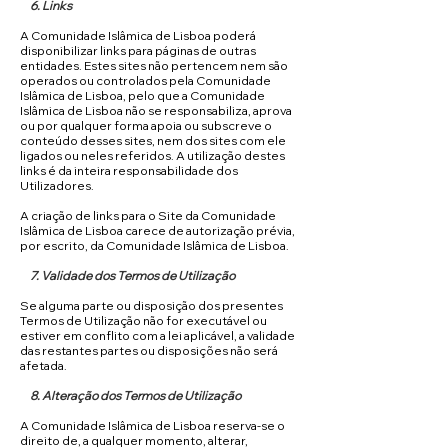
6. Links
A Comunidade Islâmica de Lisboa poderá
disponibilizar links para páginas de outras
entidades. Estes sites não pertencem nem são
operados ou controlados pela Comunidade
Islâmica de Lisboa, pelo que a Comunidade
Islâmica de Lisboa não se responsabiliza, aprova
ou por qualquer forma apoia ou subscreve o
conteúdo desses sites, nem dos sites com ele
ligados ou neles referidos. A utilização destes
links é da inteira responsabilidade dos
Utilizadores.
A criação de links para o Site da Comunidade
Islâmica de Lisboa carece de autorização prévia,
por escrito, da Comunidade Islâmica de Lisboa.
7. Validade dos Termos de Utilização
Se alguma parte ou disposição dos presentes
Termos de Utilização não for executável ou
estiver em conflito com a lei aplicável, a validade
das restantes partes ou disposições não será
afetada.
8. Alteração dos Termos de Utilização
A Comunidade Islâmica de Lisboa reserva-se o
direito de, a qualquer momento, alterar,