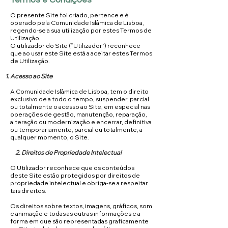
Termos e Condições
O presente Site foi criado, pertence e é
operado pela Comunidade Islâmica de Lisboa,
regendo-se a sua utilização por estes Termos de
Utilização.
O utilizador do Site (“Utilizador”) reconhece
que ao usar este Site está a aceitar estes Termos
de Utilização.
Acesso ao Site
A Comunidade Islâmica de Lisboa, tem o direito
exclusivo de a todo o tempo, suspender, parcial
ou totalmente o acesso ao Site, em especial nas
operações de gestão, manutenção, reparação,
alteração ou modernização e encerrar, definitiva
ou temporariamente, parcial ou totalmente, a
qualquer momento, o Site.
2. Direitos de Propriedade Intelectual
O Utilizador reconhece que os conteúdos
deste Site estão protegidos por direitos de
propriedade intelectual e obriga-se a respeitar
tais direitos.
Os direitos sobre textos, imagens, gráficos, som
e animação e todas as outras informações e a
forma em que são representadas graficamente