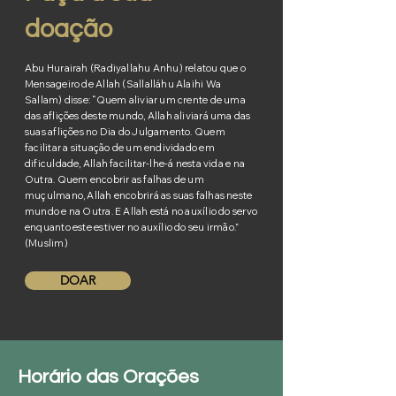
doação
Abu Hurairah (Radiyallahu Anhu) relatou que o
Mensageiro de Allah (Sallalláhu Alaihi Wa
Sallam) disse: “Quem aliviar um crente de uma
das aflições deste mundo, Allah aliviará uma das
suas aflições no Dia do Julgamento. Quem
facilitar a situação de um endividado em
dificuldade, Allah facilitar-lhe-á nesta vida e na
Outra. Quem encobrir as falhas de um
muçulmano, Allah encobrirá as suas falhas neste
mundo e na Outra. E Allah está no auxílio do servo
enquanto este estiver no auxílio do seu irmão.”
(Muslim)
DOAR
Horário das Orações