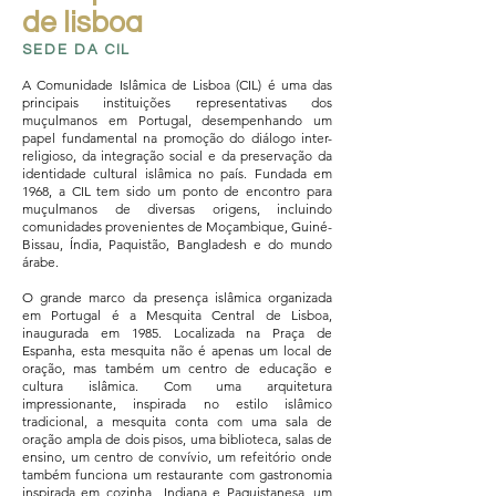
de lisboa
SEDE DA CIL
A Comunidade Islâmica de Lisboa (CIL) é uma das
principais instituições representativas dos
muçulmanos em Portugal, desempenhando um
papel fundamental na promoção do diálogo inter-
religioso, da integração social e da preservação da
identidade cultural islâmica no país. Fundada em
1968, a CIL tem sido um ponto de encontro para
muçulmanos de diversas origens, incluindo
comunidades provenientes de Moçambique, Guiné-
Bissau, Índia, Paquistão, Bangladesh e do mundo
árabe.
O grande marco da presença islâmica organizada
em Portugal é a Mesquita Central de Lisboa,
inaugurada em 1985. Localizada na Praça de
Espanha, esta mesquita não é apenas um local de
oração, mas também um centro de educação e
cultura islâmica. Com uma arquitetura
impressionante, inspirada no estilo islâmico
tradicional, a mesquita conta com uma sala de
oração ampla de dois pisos, uma biblioteca, salas de
ensino, um centro de convívio, um refeitório onde
também funciona um restaurante com gastronomia
inspirada em cozinha Indiana e Paquistanesa, um