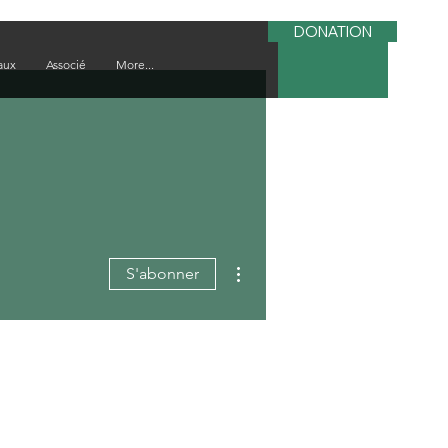
DONATION
aux
Associé
More...
Plus d'actions
S'abonner