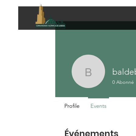
balde
baldebald
0
Abonné
Profile
Events
Événements