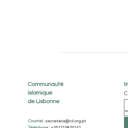
I
Communauté
islamique
C
de Lisbonne
Courriel :
secretaria@cil.org.pt
Téléphone :
+351213874142