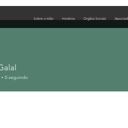
Sobre o Islão
Horários
Orgãos Sociais
Associa
Galal
0
seguindo