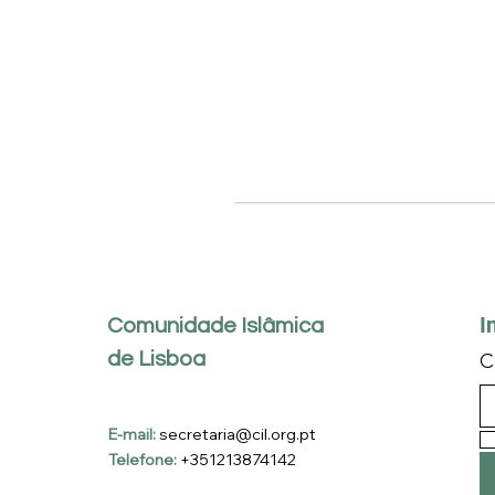
I
Comunidade Islâmica
de Lisboa
C
E-mail:
secretaria@cil.org.pt
Telefone:
+351213874142