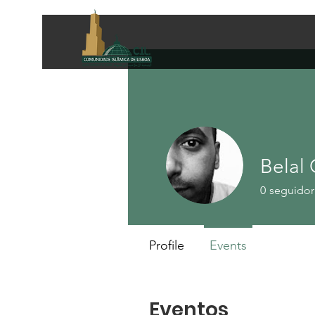
Belal 
0
seguidor
Profile
Events
Eventos