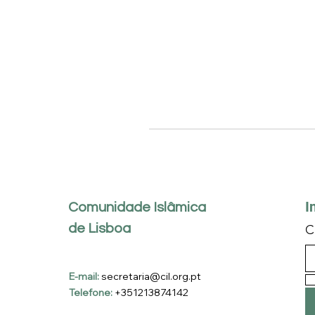
I
Comunidade Islâmica
de Lisboa
C
E-mail:
secretaria@cil.org.pt
Telefone:
+351213874142