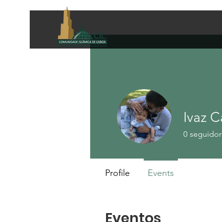
Ivaz C
0
seguidor
Profile
Events
Eventos