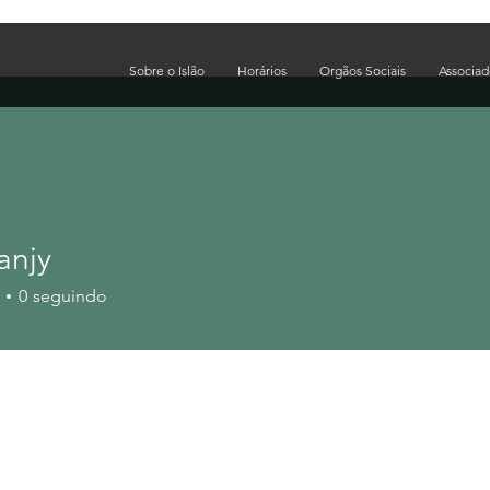
Sobre o Islão
Horários
Orgãos Sociais
Associa
anjy
0
seguindo