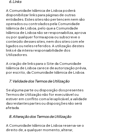
6. Links
A Comunidade Islâmica de Lisboa poderá
disponibilizar links para páginas de outras
entidades. Estes sites não pertencem nem são
operados ou controlados pela Comunidade
Islâmica de Lisboa, pelo que a Comunidade
Islâmica de Lisboa não se responsabiliza, aprova
ou por qualquer forma apoia ou subscreve o
conteúdo desses sites, nem dos sites com ele
ligados ou neles referidos. A utilização destes
links é da inteira responsabilidade dos
Utilizadores.
A criação de links para o Site da Comunidade
Islâmica de Lisboa carece de autorização prévia,
por escrito, da Comunidade Islâmica de Lisboa.
7. Validade dos Termos de Utilização
Se alguma parte ou disposição dos presentes
Termos de Utilização não for executável ou
estiver em conflito com a lei aplicável, a validade
das restantes partes ou disposições não será
afetada.
8. Alteração dos Termos de Utilização
A Comunidade Islâmica de Lisboa reserva-se o
direito de, a qualquer momento, alterar,