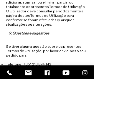
adicionar, atualizar ou eliminar, parcial ou
totalmente os presentes Termos de Utilização.
O Utilizador deve consultar periodicamente a
página destes Termos de Utilização para
confirmar se foram efetuadas quaisquer
atualizações ou alterações.
9. Questões e sugestões
Se tiver alguma questão sobre os presentes
Termos de Utilização, por favor envie-nos o seu
pedido para:
Telefone:
+351 213 874 142
E-mail:
secretaria@cil.org.pt
Rua da Mesquita 2,
1070-238
Lisboa
Charity is a reflection of faith.
DONATE