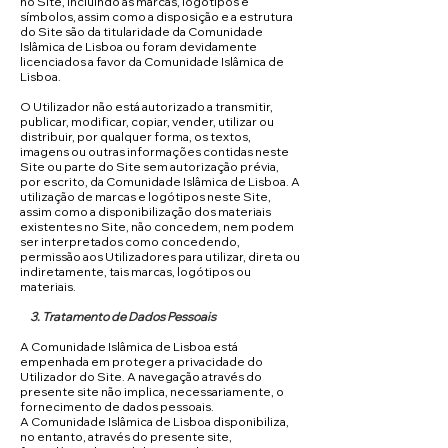
no Site, incluindo as marcas, logótipos e
símbolos, assim como a disposição e a estrutura
do Site são da titularidade da Comunidade
Islâmica de Lisboa ou foram devidamente
licenciados a favor da Comunidade Islâmica de
Lisboa.
O Utilizador não está autorizado a transmitir,
publicar, modificar, copiar, vender, utilizar ou
distribuir, por qualquer forma, os textos,
imagens ou outras informações contidas neste
Site ou parte do Site sem autorização prévia,
por escrito, da Comunidade Islâmica de Lisboa. A
utilização de marcas e logótipos neste Site,
assim como a disponibilização dos materiais
existentes no Site, não concedem, nem podem
ser interpretados como concedendo,
permissão aos Utilizadores para utilizar, direta ou
indiretamente, tais marcas, logótipos ou
materiais.
3. Tratamento de Dados Pessoais
A Comunidade Islâmica de Lisboa está
empenhada em proteger a privacidade do
Utilizador do Site. A navegação através do
presente site não implica, necessariamente, o
fornecimento de dados pessoais.
A Comunidade Islâmica de Lisboa disponibiliza,
no entanto, através do presente site,