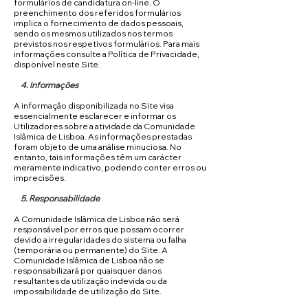
formulários de candidatura on-line. O
preenchimento dos referidos formulários
implica o fornecimento de dados pessoais,
sendo os mesmos utilizados nos termos
previstos nos respetivos formulários. Para mais
informações consulte a Política de Privacidade,
disponível neste Site.
4. Informações
A informação disponibilizada no Site visa
essencialmente esclarecer e informar os
Utilizadores sobre a atividade da Comunidade
Islâmica de Lisboa. As informações prestadas
foram objeto de uma análise minuciosa. No
entanto, tais informações têm um carácter
meramente indicativo, podendo conter erros ou
imprecisões.
5. Responsabilidade
A Comunidade Islâmica de Lisboa não será
responsável por erros que possam ocorrer
devido a irregularidades do sistema ou falha
(temporária ou permanente) do Site. A
Comunidade Islâmica de Lisboa não se
responsabilizará por quaisquer danos
resultantes da utilização indevida ou da
impossibilidade de utilização do Site.