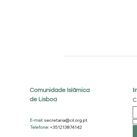
I
Comunidade Islâmica
de Lisboa
C
E-mail:
secretaria@cil.org.pt
Telefone:
+351213874142