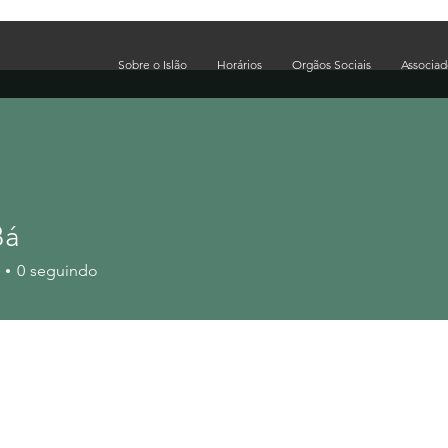
Sobre o Islão
Horários
Orgãos Sociais
Associa
Bá
0
seguindo